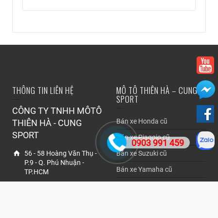
THÔNG TIN LIÊN HỆ
MÔ TÔ THIÊN HÀ – CUNG
SPORT
CÔNG TY TNHH MÔTÔ
Bán xe Honda cũ
THIÊN HÀ - CUNG
SPORT
Bán xe Piaggio cũ
0903 991 459
56 - 58 Hoàng Văn Thụ -
Bán xe Suzuki cũ
P.9 - Q. Phú Nhuận -
Bán xe Yamaha cũ
TP.HCM
Loại Xe Khác
0903 991 459