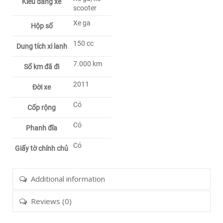
Kiểu dáng xe
scooter
Xe ga
Hộp số
150 cc
Dung tích xi lanh
7.000 km
Số km đã đi
2011
Đời xe
Có
Cốp rộng
Có
Phanh đĩa
Có
Giấy tờ chính chủ
Additional information
Reviews (0)