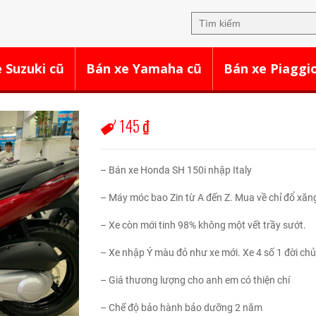
 Suzuki cũ
Bán xe Yamaha cũ
Bán xe Piaggi
145
₫
– Bán xe Honda SH 150i nhập Italy
– Máy móc bao Zin từ A đến Z. Mua về chỉ đổ xăn
– Xe còn mới tinh 98% không một vết trầy sướt.
– Xe nhập Ý màu đỏ như xe mới. Xe 4 số 1 đời ch
– Giá thương lượng cho anh em có thiện chí
– Chế độ bảo hành bảo dưỡng 2 năm