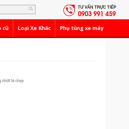
TƯ VẤN TRỰC TIẾP
0903 991 459
o cũ
Loại Xe Khác
Phụ tùng xe máy
g nhớt là chạy
ủ